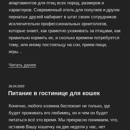
апартаментов для птиц всех пород, размеров и
характеров. Современный отель для попугаев и других
пернатых друзей набирает в штат своих сотрудников
исключительно профессиональных орнитологов,
которые знают, как грамотно ухаживать за птицами, как
правильно кормить их, и сколько времени потребуется
тому, или иному постояльцу на сон, прием пищи,
игры…
Читать далее
«Отель
для
птиц,
гостиница
ОПУБЛИКОВАНО
26.04.2020
Питание в гостинице для кошек
для
черепах»
Конечно, любого хозяина беспокоит не только, где
будет проживать его любимец, но и чем он будет
питаться всё это время. Мы прекрасно понимаем, что,
оставив Вашу кошечку на две недели у нас, нет