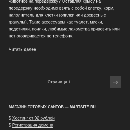
животное на передержку? Оставляя крысу на
передержку необходимо взять с собой клетку, корм,
наполнитель для клетки (опилки или древесные
гранулы). Такие аксессуары как туалет, миски,
подстилки, поилки, любимые лакомства привозить или
нет оговаривается по телефону.
Читать далее
«Передержка
крыс.
Гостиница
для
крыс.»
Навигация
Сле
Страница
1
по
стра
записям
МАГАЗИН ГОТОВЫХ САЙТОВ — MARTSITE.RU
$
Хостинг от 92 рублей
$
Регистрация домена