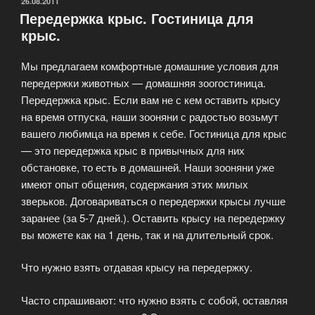
свинок.
ОПУБЛИКОВАНО
26.08.2011
Передержка крыс. Гостиница для
Передержка
крыс.
морских
свинок.»
Мы предлагаем комфортные домашние условия для
передержки животных — домашняя зоогостиница.
Передержка крыс. Если вам не с кем оставить крысу
на время отпуска, наши зооняни с радостью возьмут
вашего любимца на время к себе. Гостиница для крыс
— это передержка крыс в привычных для них
обстановке, то есть в домашней. Наши зооняни уже
имеют опыт общения, содержания этих милых
зверьков. Договариваться о передержки крысы лучше
заранее (за 5-7 дней.). Оставить крысу на передержку
вы можете как на 1 день, так и на длительный срок.
Что нужно взять отдавая крысу на передержку.
Часто спрашивают: что нужно взять с собой, оставляя