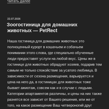
Читать далее
«PetRest
—
гостиница
для
ОПУБЛИКОВАНО
22.07.2026
Зоогостиница для домашних
передержки
животных — PetRect
животных»
Наша гостиница для домашних животных это
полноценный курорт в кошачьем и собачьем
понимании этого слова, где специально обученные
люди предоставят услуги на любой вкус. Цены же в
гостинице для животных обрадуют хозяев, подарив тем
самым не только спокойствие за усатого любимца. В
зависимости от сезона размещения, варьируется и
цена на него да, в гостиницах для животных тоже
бывает ажиотаж, совсем как и в случае с людьми.
Категории апартаментов различны, и цены на них также
разнятся все зависит от Вашего решения, или же от
того, на какое размещение Ваш четвероногий друг