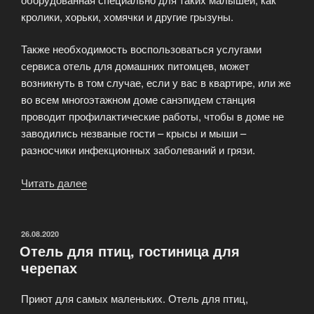
кролики, хорьки, хомячки и другие грызуны.
Также необходимость воспользоваться услугами
сервиса отель для домашних питомцев, может
возникнуть в том случае, если у вас в квартире, или же
во всем многоэтажном доме санэпидем станция
проводит профилактические работы, чтобы в доме не
заводились незваные гости – крысы и мыши –
разносчики инфекционных заболеваний и грязи.
Читать далее
«Гостиница
для
грызунов:
кроликов,
ОПУБЛИКОВАНО
26.08.2020
Отель для птиц, гостиница для
хорьков
черепах
и
других
Приют для самых маленьких. Отель для птиц,
домашних