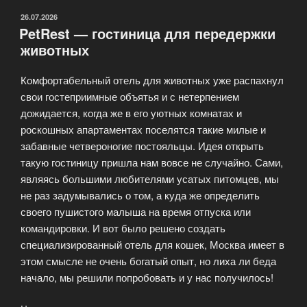
ОПУБЛИКОВАНО
26.07.2026
PetRest — гостиница для передержки
животных
Комфортабельный отель для животных уже распахнул
свои гостеприимные объятья и с нетерпением
дожидается, когда же в его уютных комнатах и
роскошных апартаментах поселятся такие милые и
забавные четвероногие постояльцы. Идея открыть
такую гостиницу пришла нам вовсе не случайно. Сами,
являясь большими любителями усатых питомцев, мы
не раз задумывались о том, а куда же определить
своего пушистого малыша на время отпуска или
командировки. И вот было решено создать
специализированный отель для кошек, Москва имеет в
этом смысле не очень богатый опыт, но лиха ли беда
начало, мы решили попробовать и у нас получилось!