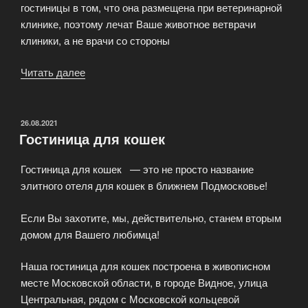
гостиницы в том, что она размещена при ветеринарной
клинике, поэтому лечат Ваше животное ветврачи
клиники, а не врачи со стороны
Читать далее
«Гостиница
для
собак
и
ОПУБЛИКОВАНО
26.08.2021
Гостиница для кошек
кошек.
Передержка
Гостиница для кошек — это не просто название
животных
элитного отеля для кошек в ближнем Подмосковье!
и
стационар»
Если Вы захотите, мы, действительно, станем вторым
домом для Вашего любимца!
Наша гостиница для кошек построена в живописном
месте Московской области, в городе Видное, улица
Центральная, рядом с Московской кольцевой