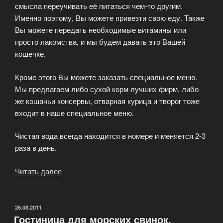
смысла переучивать её питаться чем-то другим.
Именно поэтому, Вы можете привезти свою еду. Также
Вы можете передать необходимые витамины или
просто лакомства, и мы будем давать это Вашей
кошечке.
Кроме этого Вы можете заказать специальное меню.
Мы предлагаем либо сухой корм лучших фирм, либо
же кошачьи консервы, отварная курица и творог тоже
входит в наше специальное меню.
Чистая вода всегда находится в номере и меняется 2-3
раза в день.
Читать далее
«Питание
в
гостинице
для
ОПУБЛИКОВАНО
26.08.2011
Гостиница для морских свинок.
кошек»