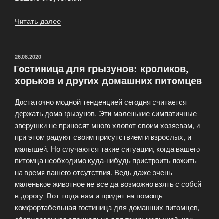
Читать далее
«Размещение
в
гостинице
для
ОПУБЛИКОВАНО
26.08.2020
Гостиница для грызунов: кроликов,
кошек.
хорьков и других домашних питомцев
номера.»
Достаточно модной тенденцией сегодня считается
держать дома грызунов. Эти маленькие симпатичные
зверушки не приносят много хлопот своим хозяевам, и
при этом радуют своим присутствием и взрослых, и
малышей. Но случаются такие ситуации, когда вашего
питомца необходимо куда-нибудь пристроить пожить
на время вашего отсутствия. Ведь даже очень
маленькое животное не всегда возможно взять с собой
в дорогу. Вот тогда вам и придет на помощь
комфортабельная гостиница для домашних питомцев,
оборудованная специально для таких малышей, как