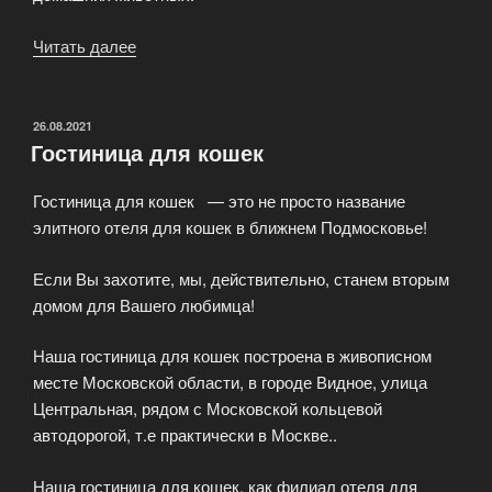
Читать далее
«Услуги
VIP-
уровня
компании
ОПУБЛИКОВАНО
26.08.2021
Гостиница для кошек
PetRest»
Гостиница для кошек — это не просто название
элитного отеля для кошек в ближнем Подмосковье!
Если Вы захотите, мы, действительно, станем вторым
домом для Вашего любимца!
Наша гостиница для кошек построена в живописном
месте Московской области, в городе Видное, улица
Центральная, рядом с Московской кольцевой
автодорогой, т.е практически в Москве..
Наша гостиница для кошек, как филиал отеля для