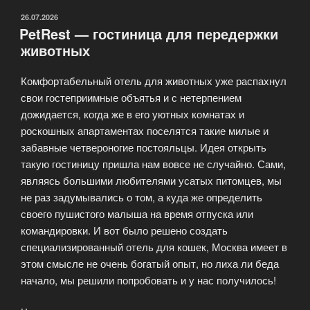
ОПУБЛИКОВАНО
26.07.2026
PetRest — гостиница для передержки
животных
Комфортабельный отель для животных уже распахнул
свои гостеприимные объятья и с нетерпением
дожидается, когда же в его уютных комнатах и
роскошных апартаментах поселятся такие милые и
забавные четвероногие постояльцы. Идея открыть
такую гостиницу пришла нам вовсе не случайно. Сами,
являясь большими любителями усатых питомцев, мы
не раз задумывались о том, а куда же определить
своего пушистого малыша на время отпуска или
командировки. И вот было решено создать
специализированный отель для кошек, Москва имеет в
этом смысле не очень богатый опыт, но лиха ли беда
начало, мы решили попробовать и у нас получилось!