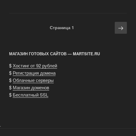
передержки
домашних
животных»
Навигация
Сле
Страница
1
по
стра
записям
МАГАЗИН ГОТОВЫХ САЙТОВ — MARTSITE.RU
$
Хостинг от 92 рублей
$
Регистрация домена
$
Облачные серверы
$
Магазин доменов
$
Бесплатный SSL
.