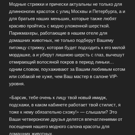
Модные стрижки и прически актуальны не только для
длинноногих красоток с улиц Москвы и Петербурга, а и
для братьев наших меньших, которые также любят
красиво пройтись с модно уложенной шерсткой.
Парикмахеры, работающие в нашем отеле для
домашних животных, не только подберут Вашему
питомцу стрижку, которая будет подходить к его милой
мордашке, а и уберут лишнюю шерсть с глаз, вычешут
отмирающий волосяной покров в период линьки…
одним словом, поухаживают за Вашим любимым котом
или собакой не хуже, чем Ваш мастер в салоне VIP-
уровня.
«Барсик, тебе очень к лицу твой новый имидж,
подскажи, в каком кабинете работает твой стилист, я
тоже к нему обязательно схожу!» — слышали? Это
Ваши четвероногие друзья делятся впечатлениями от
посещения нашего модного салона красоты для
домашних животных.