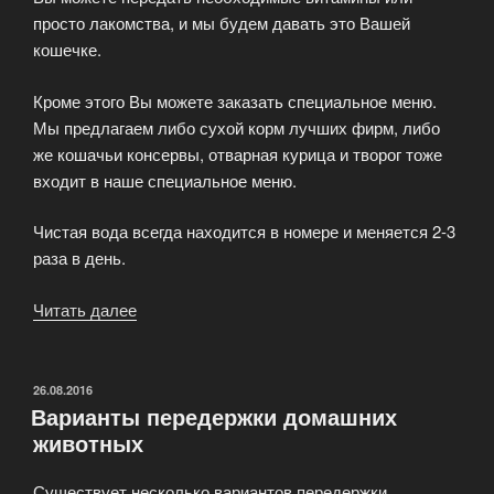
просто лакомства, и мы будем давать это Вашей
кошечке.
Кроме этого Вы можете заказать специальное меню.
Мы предлагаем либо сухой корм лучших фирм, либо
же кошачьи консервы, отварная курица и творог тоже
входит в наше специальное меню.
Чистая вода всегда находится в номере и меняется 2-3
раза в день.
Читать далее
«Питание
в
гостинице
для
ОПУБЛИКОВАНО
26.08.2016
Варианты передержки домашних
кошек»
животных
Существует несколько вариантов передержки