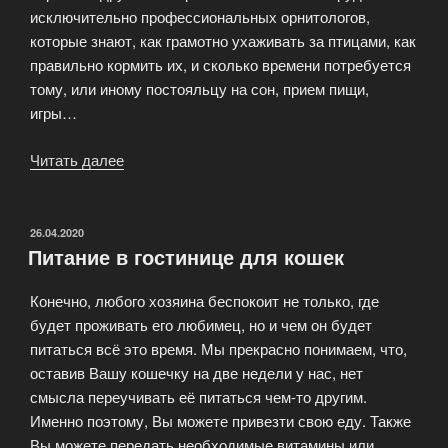
исключительно профессиональных орнитологов,
которые знают, как грамотно ухаживать за птицами, как
правильно кормить их, и сколько времени потребуется
тому, или иному постояльцу на сон, прием пищи,
игры…
Читать далее
«Отель
для
птиц,
гостиница
ОПУБЛИКОВАНО
26.04.2020
Питание в гостинице для кошек
для
черепах»
Конечно, любого хозяина беспокоит не только, где
будет проживать его любимец, но и чем он будет
питаться всё это время. Мы прекрасно понимаем, что,
оставив Вашу кошечку на две недели у нас, нет
смысла переучивать её питаться чем-то другим.
Именно поэтому, Вы можете привезти свою еду. Также
Вы можете передать необходимые витамины или