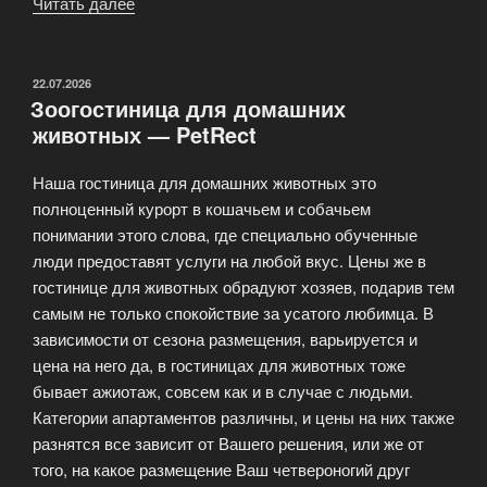
Читать далее
«PetRest
—
гостиница
для
ОПУБЛИКОВАНО
22.07.2026
Зоогостиница для домашних
передержки
животных — PetRect
животных»
Наша гостиница для домашних животных это
полноценный курорт в кошачьем и собачьем
понимании этого слова, где специально обученные
люди предоставят услуги на любой вкус. Цены же в
гостинице для животных обрадуют хозяев, подарив тем
самым не только спокойствие за усатого любимца. В
зависимости от сезона размещения, варьируется и
цена на него да, в гостиницах для животных тоже
бывает ажиотаж, совсем как и в случае с людьми.
Категории апартаментов различны, и цены на них также
разнятся все зависит от Вашего решения, или же от
того, на какое размещение Ваш четвероногий друг