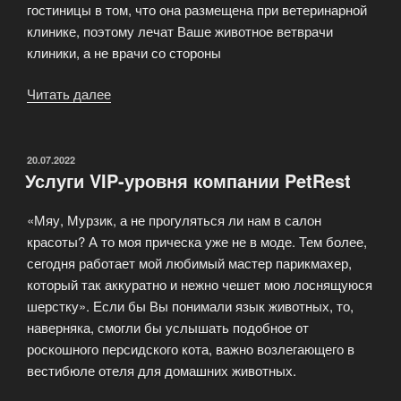
гостиницы в том, что она размещена при ветеринарной
клинике, поэтому лечат Ваше животное ветврачи
клиники, а не врачи со стороны
Читать далее
«Гостиница
для
собак
и
ОПУБЛИКОВАНО
20.07.2022
Услуги VIP-уровня компании PetRest
кошек.
Передержка
«Мяу, Мурзик, а не прогуляться ли нам в салон
животных
красоты? А то моя прическа уже не в моде. Тем более,
и
сегодня работает мой любимый мастер парикмахер,
стационар»
который так аккуратно и нежно чешет мою лоснящуюся
шерстку». Если бы Вы понимали язык животных, то,
наверняка, смогли бы услышать подобное от
роскошного персидского кота, важно возлегающего в
вестибюле отеля для домашних животных.