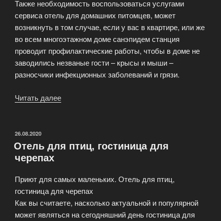
Также необходимость воспользоваться услугами
сервиса отель для домашних питомцев, может
возникнуть в том случае, если у вас в квартире, или же
во всем многоэтажном доме санэпидем станция
проводит профилактические работы, чтобы в доме не
заводились незваные гости – крысы и мыши –
разносчики инфекционных заболеваний и грязи.
Читать далее
«Гостиница
для
грызунов:
кроликов,
ОПУБЛИКОВАНО
26.08.2020
Отель для птиц, гостиница для
хорьков
черепах
и
других
Приют для самых маленьких. Отель для птиц,
домашних
гостиница для черепах
питомцев»
Как вы считаете, насколько актуальной и популярной
может являться на сегодняшний день гостиница для